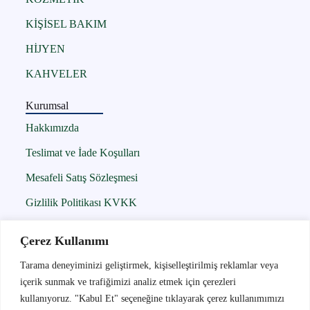
KİŞİSEL BAKIM
HİJYEN
KAHVELER
Kurumsal
Hakkımızda
Teslimat ve İade Koşulları
Mesafeli Satış Sözleşmesi
Gizlilik Politikası KVKK
Çerez Politikası
Çerez Kullanımı
İletişim
Tarama deneyiminizi geliştirmek, kişiselleştirilmiş reklamlar veya
içerik sunmak ve trafiğimizi analiz etmek için çerezleri
İletişim
kullanıyoruz. "Kabul Et" seçeneğine tıklayarak çerez kullanımımızı
05300956242