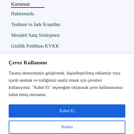
Kurumsal
Hakkımızda
Teslimat ve İade Koşulları
Mesafeli Satış Sözleşmesi
Gizlilik Politikası KVKK
Çerez Politikası
Çerez Kullanımı
İletişim
Tarama deneyiminizi geliştirmek, kişiselleştirilmiş reklamlar veya
içerik sunmak ve trafiğimizi analiz etmek için çerezleri
İletişim
kullanıyoruz. "Kabul Et" seçeneğine tıklayarak çerez kullanımımızı
05300956242
kabul etmiş olursunuz.
info@globalbant.com.tr
İnkılap Mah. Hatboyu Cad. No : 170 K: 1 D: 3
Kabul Et
Buca / İZMİR
Reddet