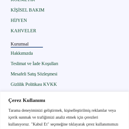
KİŞİSEL BAKIM
HİJYEN
KAHVELER
Kurumsal
Hakkımızda
Teslimat ve İade Koşulları
Mesafeli Satış Sözleşmesi
Gizlilik Politikası KVKK
Çerez Politikası
Çerez Kullanımı
İletişim
Tarama deneyiminizi geliştirmek, kişiselleştirilmiş reklamlar veya
içerik sunmak ve trafiğimizi analiz etmek için çerezleri
İletişim
kullanıyoruz. "Kabul Et" seçeneğine tıklayarak çerez kullanımımızı
05300956242