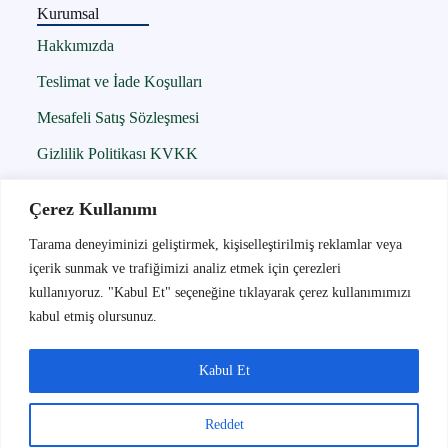
Kurumsal
Hakkımızda
Teslimat ve İade Koşulları
Mesafeli Satış Sözleşmesi
Gizlilik Politikası KVKK
Çerez Politikası
Çerez Kullanımı
İletişim
Tarama deneyiminizi geliştirmek, kişiselleştirilmiş reklamlar veya
içerik sunmak ve trafiğimizi analiz etmek için çerezleri
İletişim
kullanıyoruz. "Kabul Et" seçeneğine tıklayarak çerez kullanımımızı
05300956242
kabul etmiş olursunuz.
info@globalbant.com.tr
İnkılap Mah. Hatboyu Cad. No : 170 K: 1 D: 3
Kabul Et
Buca / İZMİR
Reddet