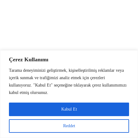
Çerez Kullanımı
Tarama deneyiminizi geliştirmek, kişiselleştirilmiş reklamlar veya
içerik sunmak ve trafiğimizi analiz etmek için çerezleri
kullanıyoruz. "Kabul Et" seçeneğine tıklayarak çerez kullanımımızı
kabul etmiş olursunuz.
Lady Cotton Care Gece UltraDry
Kabul Et
280.00
₺
Reddet
Genel
,
HİJYEN