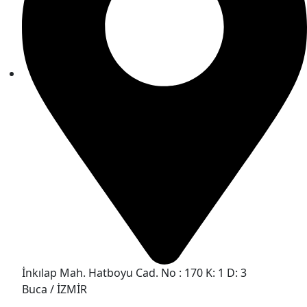
İnkılap Mah. Hatboyu Cad. No : 170 K: 1 D: 3
Buca / İZMİR