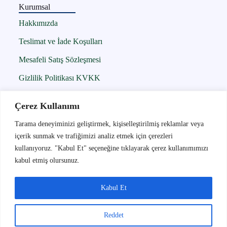
Kurumsal
Hakkımızda
Teslimat ve İade Koşulları
Mesafeli Satış Sözleşmesi
Gizlilik Politikası KVKK
Çerez Politikası
Çerez Kullanımı
İletişim
Tarama deneyiminizi geliştirmek, kişiselleştirilmiş reklamlar veya
içerik sunmak ve trafiğimizi analiz etmek için çerezleri
İletişim
kullanıyoruz. "Kabul Et" seçeneğine tıklayarak çerez kullanımımızı
05300956242
kabul etmiş olursunuz.
info@globalbant.com.tr
İnkılap Mah. Hatboyu Cad. No : 170 K: 1 D: 3
Kabul Et
Buca / İZMİR
Reddet